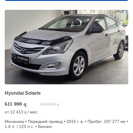
Hyundai Solaris
611 000
q
650 000
q
от
12 413
/ мес.
q
Механика • Передний привод • 2015 г. в. • Пробег: 197 277 км •
1.6 л. / 123 л.с. • Бензин