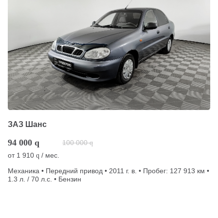
ЗАЗ Шанс
94 000
q
100 000
q
от
1 910
/ мес.
q
Механика • Передний привод • 2011 г. в. • Пробег: 127 913 км •
1.3 л. / 70 л.с. • Бензин