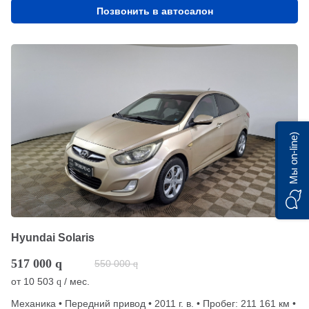
Позвонить в автосалон
Мы on-line)
Hyundai Solaris
517 000
q
550 000
q
от
10 503
/ мес.
q
Механика • Передний привод • 2011 г. в. • Пробег: 211 161 км •