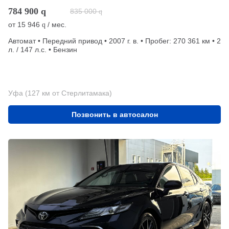
784 900
q
835 000
q
от
15 946
/ мес.
q
Автомат • Передний привод • 2007 г. в. • Пробег: 270 361 км • 2
л. / 147 л.с. • Бензин
Уфа (127 км от Стерлитамака)
Позвонить в автосалон