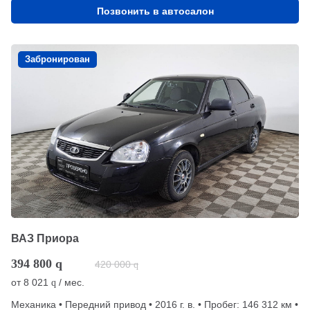
Позвонить в автосалон
Забронирован
ВАЗ Приора
394 800
q
420 000
q
от
8 021
/ мес.
q
Механика • Передний привод • 2016 г. в. • Пробег: 146 312 км •