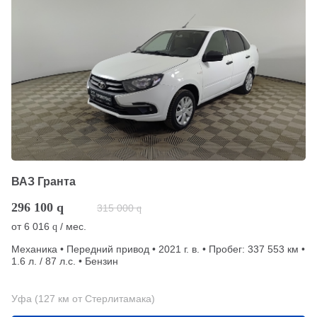
ВАЗ Гранта
296 100
q
315 000
q
от
6 016
/ мес.
q
Механика • Передний привод • 2021 г. в. • Пробег: 337 553 км •
1.6 л. / 87 л.с. • Бензин
Уфа (127 км от Стерлитамака)