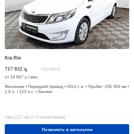
Kia Rio
717 032
q
762 800
q
от
14 567
/ мес.
q
Механика • Передний привод • 2012 г. в. • Пробег: 235 355 км •
1.6 л. / 123 л.с. • Бензин
Уфа (127 км от Стерлитамака)
Позвонить в автосалон