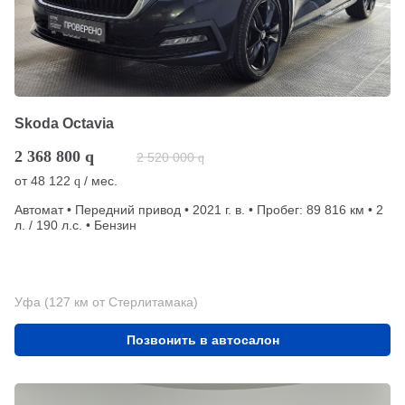
Skoda Octavia
2 368 800
q
2 520 000
q
от
48 122
/ мес.
q
Автомат • Передний привод • 2021 г. в. • Пробег: 89 816 км • 2
л. / 190 л.с. • Бензин
Уфа (127 км от Стерлитамака)
Позвонить в автосалон