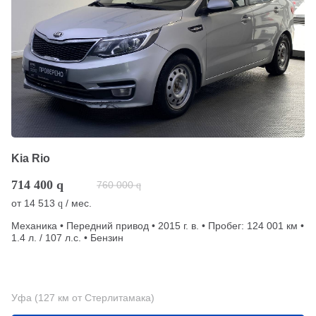
Kia Rio
714 400
q
760 000
q
от
14 513
/ мес.
q
Механика • Передний привод • 2015 г. в. • Пробег: 124 001 км •
1.4 л. / 107 л.с. • Бензин
Уфа (127 км от Стерлитамака)