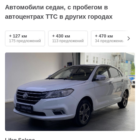
Автомобили седан, с пробегом в
автоцентрах ТТС в других городах
+ 127 км
+ 430 км
+ 470 км
+
175 предложений
113 предложений
34 предложения
3