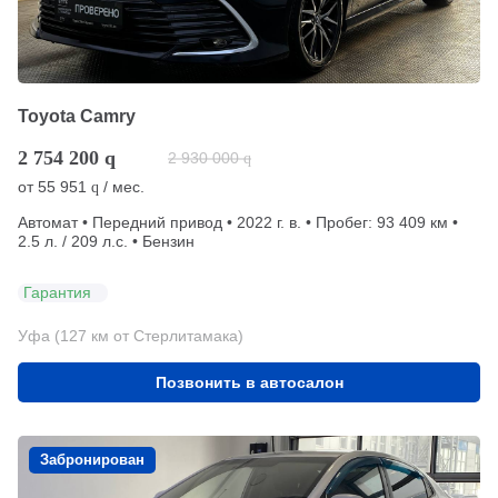
Toyota Camry
2 754 200
q
2 930 000
q
от
55 951
/ мес.
q
Автомат • Передний привод • 2022 г. в. • Пробег: 93 409 км •
2.5 л. / 209 л.с. • Бензин
Гарантия
Уфа (127 км от Стерлитамака)
Позвонить в автосалон
Забронирован