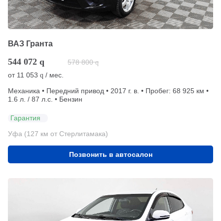
ВАЗ Гранта
544 072
q
578 800
q
от
11 053
/ мес.
q
Механика • Передний привод • 2017 г. в. • Пробег: 68 925 км •
1.6 л. / 87 л.с. • Бензин
Гарантия
Уфа (127 км от Стерлитамака)
Позвонить в автосалон