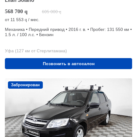
Lifan Solano
568 700
q
605 000
q
от
11 553
/ мес.
q
Механика • Передний привод • 2016 г. в. • Пробег: 131 550 км •
1.5 л. / 100 л.с. • Бензин
Уфа (127 км от Стерлитамака)
Позвонить в автосалон
Забронирован