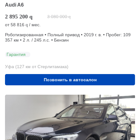
Audi A6
2 895 200
q
3 080 000
q
от
58 816
/ мес.
q
Роботизированная • Полный привод • 2019 г. в. • Пробег: 109
357 км • 2 л. / 245 л.с. • Бензин
Гарантия
Уфа (127 км от Стерлитамака)
Позвонить в автосалон