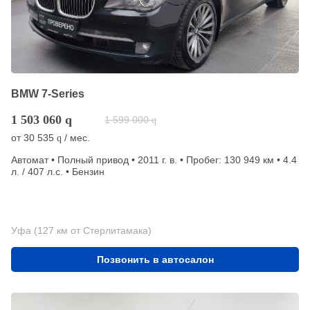
BMW 7-Series
1 503 060
q
1 599 000
q
от
30 535
/ мес.
q
Автомат • Полный привод • 2011 г. в. • Пробег: 130 949 км • 4.4
л. / 407 л.с. • Бензин
Уфа (127 км от Стерлитамака)
Позвонить в автосалон