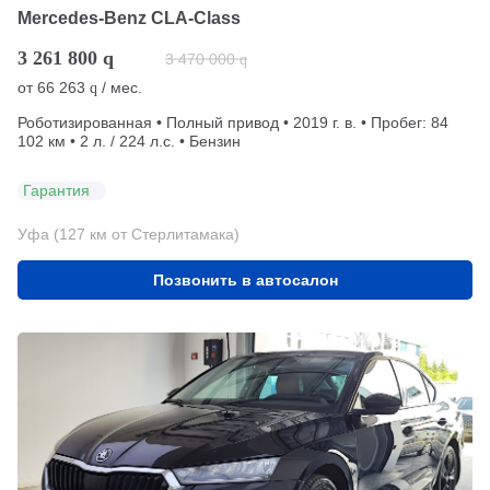
Mercedes-Benz CLA-Class
3 261 800
q
3 470 000
q
от
66 263
/ мес.
q
Роботизированная • Полный привод • 2019 г. в. • Пробег: 84
102 км • 2 л. / 224 л.с. • Бензин
Гарантия
Уфа (127 км от Стерлитамака)
Позвонить в автосалон