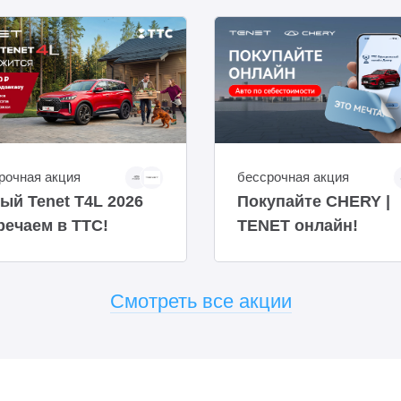
рочная акция
бессрочная акция
ый Tenet T4L 2026
Покупайте CHERY |
речаем в ТТС!
TENET онлайн!
Смотреть все акции