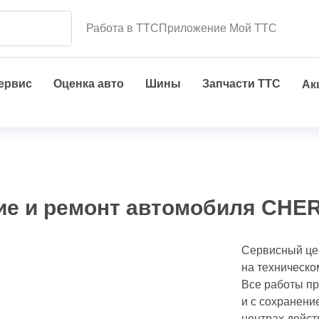
Работа в ТТС
Приложение Мой ТТС
сервис
Оценка авто
Шины
Запчасти ТТС
Ак
ие и ремонт автомобиля CHE
Сервисный це
на техническо
Все работы п
и с сохранени
центрах дейст