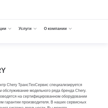
ции
Услуги
О компании
RY
нтр Chery ТрансТехСервис специализируется
м обслуживание модельного ряда бренда Chery.
роводятся на сертифицированном оборудовании
ем гарантии производителя. В наших сервисных
вуют система лояльности. Вы можете