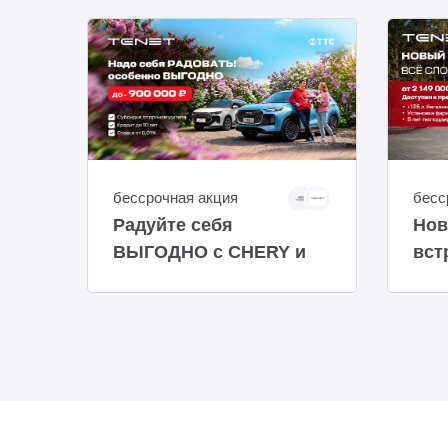
бессрочная акция
бесс
Радуйте себя
Нов
ВЫГОДНО с CHERY и
вст
TENET!