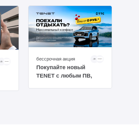
бессрочная акция
бес
Покупайте новый
Уст
TENET с любым ПВ,
бам
даже от 0 руб.!