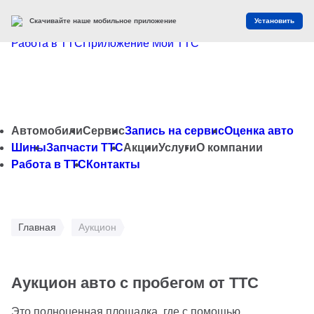
Скачивайте наше мобильное приложение
Установить
Работа в ТТС
Приложение Мой ТТС
Автомобили
Сервис
Запись на сервис
Оценка авто
Шины
Запчасти ТТС
Акции
Услуги
О компании
Работа в ТТС
Контакты
Главная
Аукцион
Аукцион авто с пробегом от ТТС
Это полноценная площадка, где с помощью