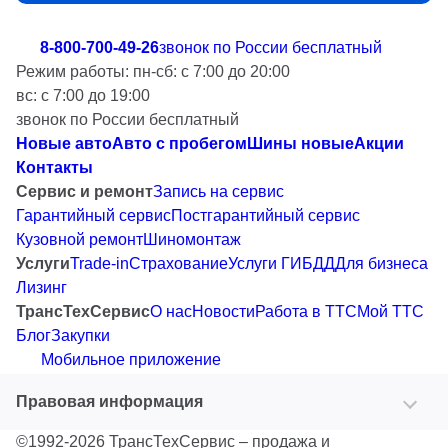
8-800-700-49-26
звонок по России бесплатный
Режим работы:
пн-сб: с 7:00 до 20:00
вс: с 7:00 до 19:00
звонок по России бесплатный
Новые авто
Авто с пробегом
Шины новые
Акции
Контакты
Сервис и ремонт
Запись на сервис
Гарантийный сервис
Постгарантийный сервис
Кузовной ремонт
Шиномонтаж
Услуги
Trade-in
Страхование
Услуги ГИБДД
Для бизнеса
Лизинг
ТрансТехСервис
О нас
Новости
Работа в ТТС
Мой ТТС
Блог
Закупки
Мобильное приложение
Правовая информация
©1992-2026 ТрансТехСервис – продажа и