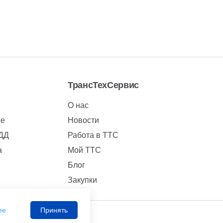
ТрансТехСервис
О нас
ие
Новости
БДД
Работа в ТТС
а
Мой ТТС
Блог
Закупки
ее
Принять