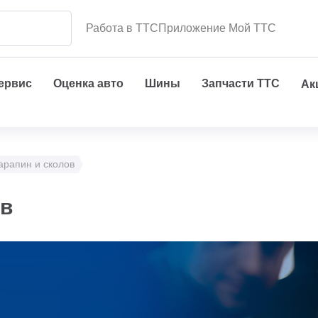
Работа в ТТС
Приложение Мой ТТС
сервис
Оценка авто
Шины
Запчасти ТТС
Ак
арапин и сколов
ов