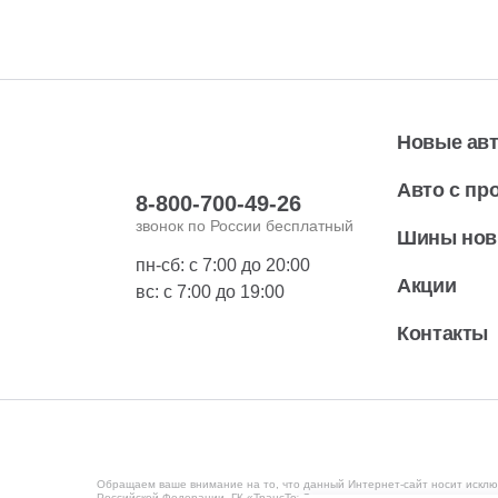
Ижевск, ул. Карла Маркса, 87а
Центр кузовного ремонта
Уфа, Проспект С.Юлаева, 95
Новые ав
Центр кузовного ремонта
Уфа, ул. Маршала Жукова, 36
Авто с пр
8-800-700-49-26
Центр кузовного ремонта
звонок по России бесплатный
Шины но
Уфа, ул. Рубежная, 184
пн-сб: с 7:00 до 20:00
Акции
вс: с 7:00 до 19:00
Контакты
Обращаем ваше внимание на то, что данный Интернет-сайт носит исклю
Российской Федерации. ГК «ТрансТехСервис» ведет деятельность на те