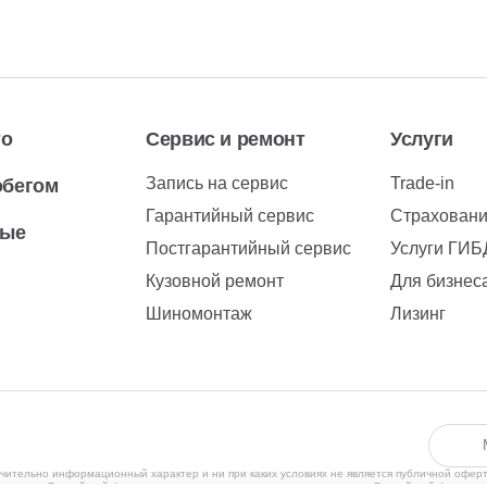
то
Сервис и ремонт
Услуги
Запись на сервис
Trade-in
обегом
Гарантийный сервис
Страхован
вые
Постгарантийный сервис
Услуги ГИ
Кузовной ремонт
Для бизнес
Шиномонтаж
Лизинг
чительно информационный характер и ни при каких условиях не является публичной офер
рритории Российской Федерации в соответствии с законодательством Российской Федерац