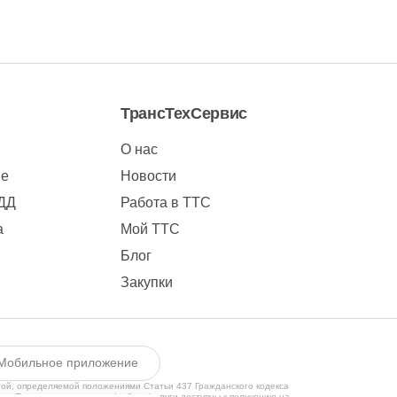
ТрансТехСервис
О нас
ие
Новости
БДД
Работа в ТТС
а
Мой ТТС
Блог
Закупки
Мобильное приложение
той, определяемой положениями Статьи 437 Гражданского кодекса
ии. Предлагаемые товары/работы/услуги доступны к получению на