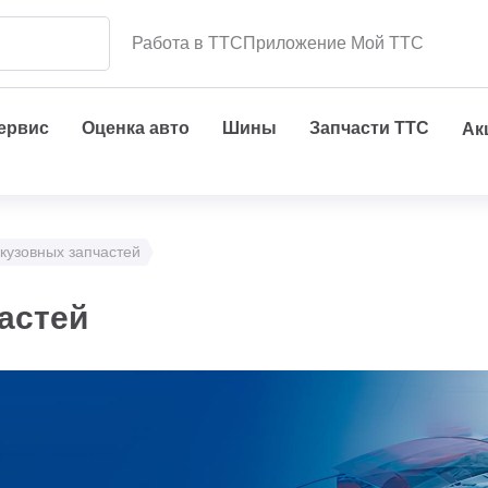
Работа в ТТС
Приложение Мой ТТС
сервис
Оценка авто
Шины
Запчасти ТТС
Ак
кузовных запчастей
астей