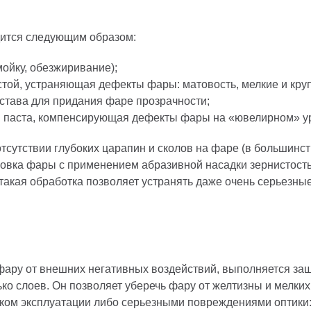
дится следующим образом:
ойку, обезжиривание);
стой, устраняющая дефекты фары: матовость, мелкие и кр
става для придания фаре прозрачности;
 паста, компенсирующая дефекты фары на «ювелирном» у
отсутствии глубоких царапин и сколов на фаре (в большинс
ровка фары с применением абразивной насадки зернистост
 такая обработка позволяет устранять даже очень серьезны
фару от внешних негативных воздействий, выполняется за
ко слоев. Он позволяет уберечь фару от желтизны и мелки
ом эксплуатации либо серьезными повреждениями оптики: 