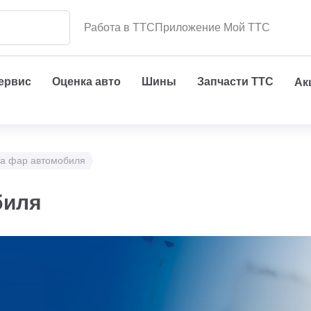
Работа в ТТС
Приложение Мой ТТС
сервис
Оценка авто
Шины
Запчасти ТТС
Ак
а фар автомобиля
биля