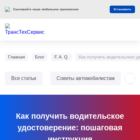
Скачивайте наше мобильное приложение
Установить
Главная
Блог
F. A. Q.
Как получить водительское у
Все статьи
Советы автомобилистам
О
Как получить водительское
удостоверение: пошаговая
инструкция