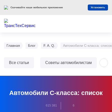
Скачивайте наше мобильное приложение
Установить
Главная
Блог
F. A. Q.
Автомобили C-класса: список
Все статьи
Советы автомобилистам
О
Автомобили C-класса: список
615 381
6